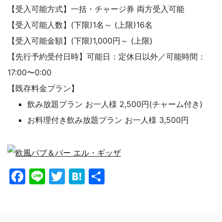
【受入可能方式】一括・チャージ券 両方受入可能
【受入可能人数】(下限)1名～ (上限)16名
【受入可能金額】(下限)1,000円～ (上限)
【先行予約受付日時】可能日：定休日以外／可能時間：
17:00〜0:00
【既存料金プラン】
飲み放題プラン お一人様 2,500円(チャーム付き)
お料理付き飲み放題プラン お一人様 3,500円
F
Li
T
H
共
a
n
w
at
有
c
e
itt
e