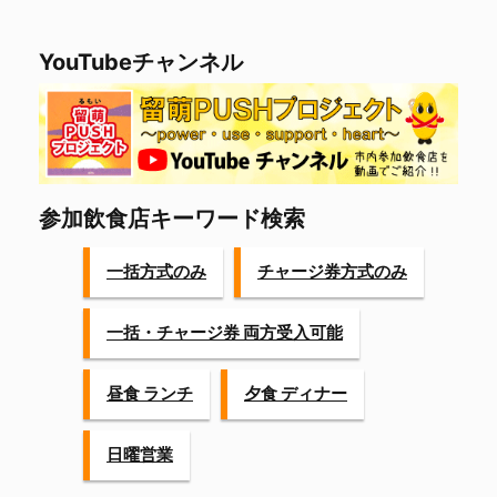
e
er
n
b
a
YouTubeチャンネル
o
o
k
参加飲食店キーワード検索
一括方式のみ
チャージ券方式のみ
一括・チャージ券 両方受入可能
昼食 ランチ
夕食 ディナー
日曜営業