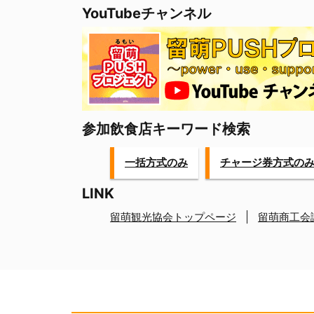
YouTubeチャンネル
o
o
k
参加飲食店キーワード検索
一括方式のみ
チャージ券方式の
LINK
留萌観光協会トップページ
留萌商工会