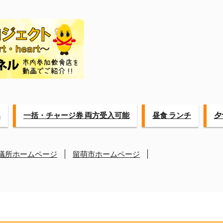
み
一括・チャージ券 両方受入可能
昼食 ランチ
夕
議所ホームページ
留萌市ホームページ