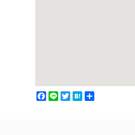
F
Li
T
H
共
a
n
w
at
有
c
e
itt
e
e
er
n
b
a